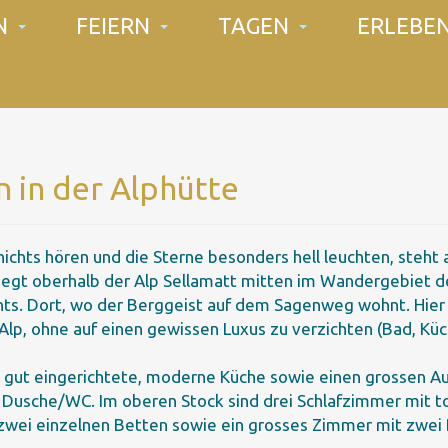
N
FEIERN
TAGEN
ERLEBE
n in der Alphütte
 nichts hören und die Sterne besonders hell leuchten, steht
 liegt oberhalb der Alp Sellamatt mitten im Wandergebiet d
ts. Dort, wo der Berggeist auf dem Sagenweg wohnt. Hier
Alp, ohne auf einen gewissen Luxus zu verzichten (Bad, Küc
e gut eingerichtete, moderne Küche sowie einen grossen A
sche/WC. Im oberen Stock sind drei Schlafzimmer mit tot
zwei einzelnen Betten sowie ein grosses Zimmer mit zwei