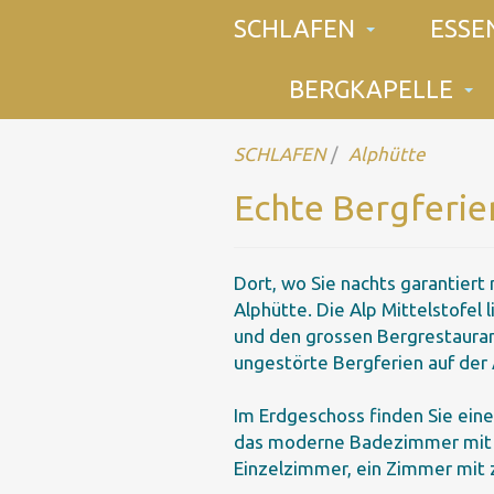
SCHLAFEN
ESSE
BERGKAPELLE
SCHLAFEN
Alphütte
Echte Bergferie
Dort, wo Sie nachts garantiert
Alphütte. Die Alp Mittelstofel
und den grossen Bergrestauran
ungestörte Bergferien auf der 
Im Erdgeschoss finden Sie ein
das moderne Badezimmer mit Du
Einzelzimmer, ein Zimmer mit 