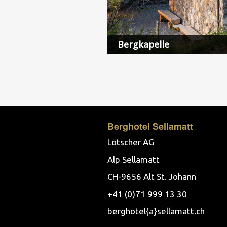
Bergkapelle
Berghotel Sellamatt
Lötscher AG
Alp Sellamatt
CH-9656 Alt St. Johann
+41 (0)71 999 13 30
berghotel{a}sellamatt.ch