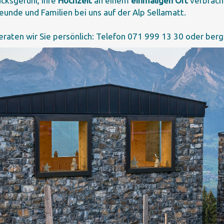
cksgefühl, Ihre
Hochzeit
an einem
einmaligen Ort
verbracht
eunde und Familien bei uns auf der Alp Sellamatt.
beraten wir Sie persönlich: Telefon 071 999 13 30 oder