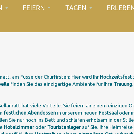
N
FEIERN
TAGEN
ERLEBE
att, am Fusse der Churfirsten: Hier wird Ihr
Hochzeitsfest
elle
finden Sie das einzigartige Ambiente für Ihre
Trauung
Sellamatt hat viele Vorteile: Sie feiern an einem einzigen O
um
festlichen Abendessen
in unserem neuen
Festsaal
oder i
n Sie nur noch ins Bett und schlafen erholsam in der Stille
ge
Hotelzimmer
oder
Touristenlager
auf Sie. Ihre Heimreise