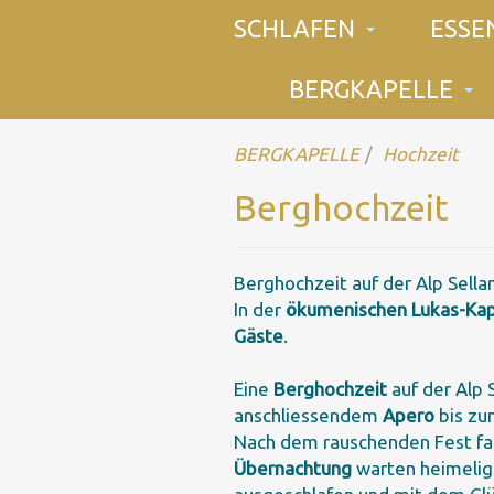
SCHLAFEN
ESSE
BERGKAPELLE
BERGKAPELLE
Hochzeit
Berghochzeit
Berghochzeit auf der Alp Sellam
In der
ökumenischen Lukas-Kap
Gäste
.
Eine
Berghochzeit
auf der Alp 
anschliessendem
Apero
bis z
Nach dem rauschenden Fest falle
Übernachtung
warten heimeli