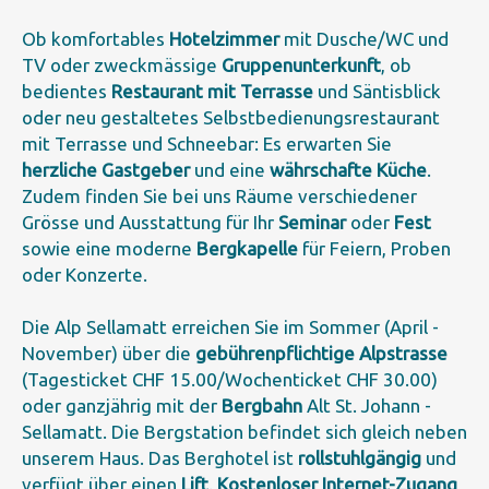
Ob komfortables
Hotelzimmer
mit Dusche/WC und
TV oder zweckmässige
Gruppenunterkunft
, ob
bedientes
Restaurant mit Terrasse
und Säntisblick
oder neu gestaltetes Selbstbedienungsrestaurant
mit Terrasse und Schneebar: Es erwarten Sie
herzliche Gastgeber
und eine
währschafte Küche
.
Zudem finden Sie bei uns Räume verschiedener
Grösse und Ausstattung für Ihr
Seminar
oder
Fest
sowie eine moderne
Bergkapelle
für Feiern, Proben
oder Konzerte.
Die Alp Sellamatt erreichen Sie im Sommer (April -
November) über die
gebührenpflichtige Alpstrasse
(Tagesticket CHF 15.00/Wochenticket CHF 30.00)
oder ganzjährig mit der
Bergbahn
Alt St. Johann -
Sellamatt. Die Bergstation befindet sich gleich neben
unserem Haus. Das Berghotel ist
rollstuhlgängig
und
verfügt über einen
Lift
.
Kostenloser Internet-Zugang