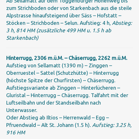
Ab Sellamatt auf dem Toggenburger Höhenweg bis
zum Strichboden oder von Starkenbach aus die steile
Alpstrasse hinaufsteigend über Säss – Hofstatt –
Stöcken – Strichboden – Selun. Aufstieg: 4 h,
Abstieg:
3 h, 814 HM (zusätzliche 499 HM u. 1.5 h ab
Starkenbach)
Hinterrugg, 2306 m.ü.M. – Chäserrugg, 2262 m.ü.M.
Aufstieg von Sellamatt (1390 m) – Zinggen –
Oberruestel – Sattel (Schutzhütte) – Hinterrugg
(höchste Spitze der Churfirsten) – Chäserrugg.
Aufstiegsvariante ab Zinggen – Hinterlücheren –
Gluristal – Hinterrugg – Chäserrugg. Talfahrt mit der
Luftseilbahn und der Standseilbahn nach
Unterwasser.
Oder Abstieg ab Iltios – Herrenwald – Egg –
Pfruendwald – Alt St. Johann (1.5 h).
Aufstieg: 3.25 h,
916 HM